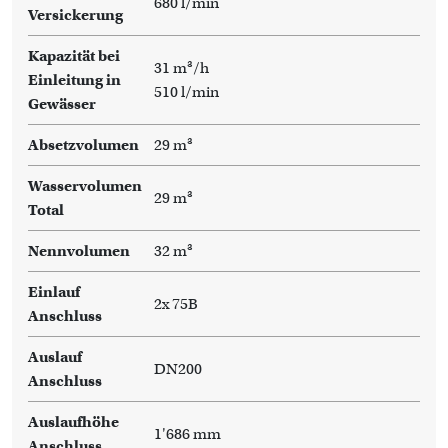
680 l/min
Versickerung
Kapazität bei
31 m³/h
Einleitung in
510 l/min
Gewässer
Absetzvolumen
29 m³
Wasservolumen
29 m³
Total
Nennvolumen
32 m³
Einlauf
2x 75B
Anschluss
Auslauf
DN200
Anschluss
Auslaufhöhe
1'686 mm
Anschluss