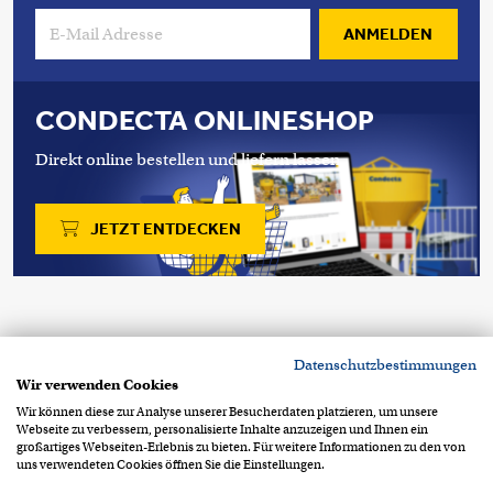
ANMELDEN
CONDECTA ONLINESHOP
Direkt online bestellen und liefern lassen.
JETZT ENTDECKEN
Copyright 2026 © Condecta AG
Datenschutzbestimmungen
Stegackerstrasse 6
CH-8409 Winterthur
Wir verwenden Cookies
+41 52 234 51 51
info@condecta.ch
Wir können diese zur Analyse unserer Besucherdaten platzieren, um unsere
Webseite zu verbessern, personalisierte Inhalte anzuzeigen und Ihnen ein
Footer Info Menu
Datenschutzerklärung
großartiges Webseiten-Erlebnis zu bieten. Für weitere Informationen zu den von
uns verwendeten Cookies öffnen Sie die Einstellungen.
Impressum