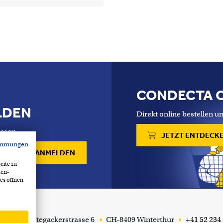
CONDECTA 
LDEN
Direkt online bestellen un
ssen.
JETZT ENTDECK
immungen
ANMELDEN
eite zu
ten-
es öffnen
cta AG
Stegackerstrasse 6
CH-8409 Winterthur
+41 52 234 