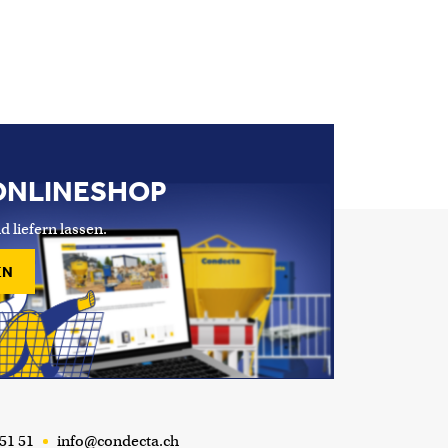
ONLINESHOP
d liefern lassen.
EN
51 51
info@condecta.ch