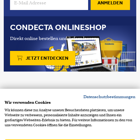
ANMELDEN
CONDECTA ONLINESHOP
Direkt online bestellen und liefern lassen.
JETZT ENTDECKEN
Copyright 2026 © Condecta AG
Datenschutzbestimmungen
Stegackerstrasse 6
CH-8409 Winterthur
Wir verwenden Cookies
+41 52 234 51 51
info@condecta.ch
Wir können diese zur Analyse unserer Besucherdaten platzieren, um unsere
Webseite zu verbessern, personalisierte Inhalte anzuzeigen und Ihnen ein
Footer Info Menu
Datenschutzerklärung
großartiges Webseiten-Erlebnis zu bieten. Für weitere Informationen zu den von
uns verwendeten Cookies öffnen Sie die Einstellungen.
Impressum
AGB