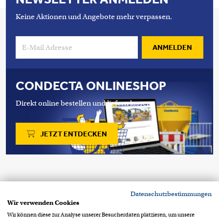
Keine Aktionen und Angebote mehr verpassen.
ANMELDEN
CONDECTA ONLINESHOP
Direkt online bestellen und liefern lassen.
JETZT ENTDECKEN
Copyright 2026 © Condecta AG
Datenschutzbestimmungen
Stegackerstrasse 6
CH-8409 Winterthur
Wir verwenden Cookies
+41 52 234 51 51
info@condecta.ch
Wir können diese zur Analyse unserer Besucherdaten platzieren, um unsere