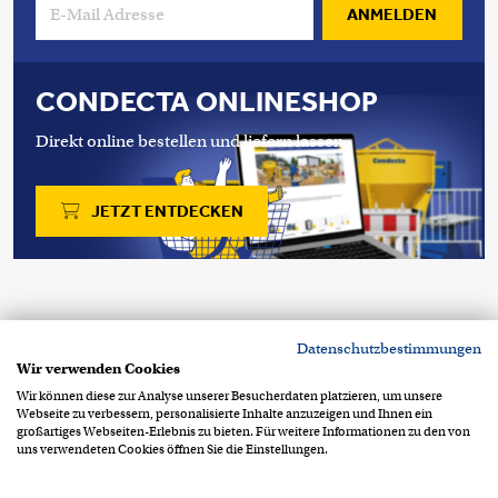
ANMELDEN
CONDECTA ONLINESHOP
Direkt online bestellen und liefern lassen.
JETZT ENTDECKEN
Copyright 2026 © Condecta AG
Datenschutzbestimmungen
Stegackerstrasse 6
CH-8409 Winterthur
Wir verwenden Cookies
+41 52 234 51 51
info@condecta.ch
Wir können diese zur Analyse unserer Besucherdaten platzieren, um unsere
Webseite zu verbessern, personalisierte Inhalte anzuzeigen und Ihnen ein
Footer Info Menu
Datenschutzerklärung
großartiges Webseiten-Erlebnis zu bieten. Für weitere Informationen zu den von
uns verwendeten Cookies öffnen Sie die Einstellungen.
Impressum
AGB