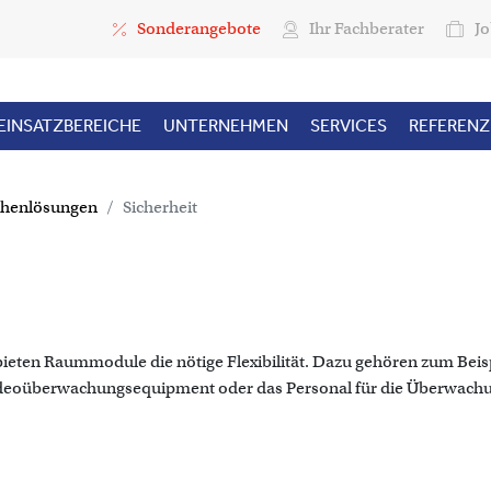
Top Menu
Sonderangebote
Ihr Fachberater
Jo
EINSATZBEREICHE
UNTERNEHMEN
SERVICES
REFEREN
chenlösungen
Sicherheit
bieten Raummodule die nötige Flexibilität. Dazu gehören zum Beis
ideoüberwachungsequipment oder das Personal für die Überwachu