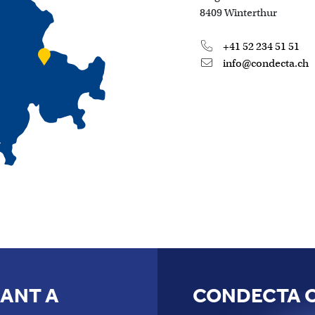
8409 Winterthur
+41 52 234 51 51
info@condecta.ch
NANT A
CONDECTA 