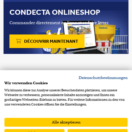
CONDECTA ONLINESHOP
Commander directement en ligne et se faire livrer.
DÉCOUVRIR MAINTENANT
Copyright 2026 © Condecta SA
Datenschutzbestimmungen
Chemin de la Clopette 30
CH-1040 Echallens
Wir verwenden Cookies
+41 21 886 34 00
contact@condecta.ch
Wir können diese zur Analyse unserer Besucherdaten platzieren, um unsere
Webseite zu verbessern, personalisierte Inhalte anzuzeigen und Ihnen ein
Footer Info Menu
Protection des données
großartiges Webseiten-Erlebnis zu bieten. Für weitere Informationen zu den von
uns verwendeten Cookies öffnen Sie die Einstellungen.
Mentions légales
CGV
CGA
Alle akzeptieren