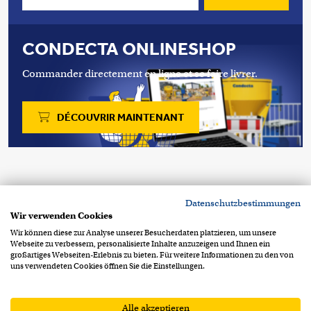
CONDECTA ONLINESHOP
Commander directement en ligne et se faire livrer.
DÉCOUVRIR MAINTENANT
Copyright 2026 © Condecta SA
Datenschutzbestimmungen
Chemin de la Clopette 30
CH-1040 Echallens
Wir verwenden Cookies
+41 21 886 34 00
contact@condecta.ch
Wir können diese zur Analyse unserer Besucherdaten platzieren, um unsere
Webseite zu verbessern, personalisierte Inhalte anzuzeigen und Ihnen ein
Footer Info Menu
Protection des données
großartiges Webseiten-Erlebnis zu bieten. Für weitere Informationen zu den von
uns verwendeten Cookies öffnen Sie die Einstellungen.
Mentions légales
CGV
CGA
Alle akzeptieren