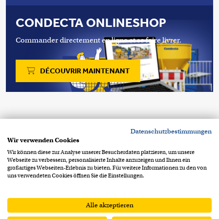
CONDECTA ONLINESHOP
Commander directement en ligne et se faire livrer.
DÉCOUVRIR MAINTENANT
Copyright 2026 © Condecta SA
Datenschutzbestimmungen
Chemin de la Clopette 30
CH-1040 Echallens
Wir verwenden Cookies
+41 21 886 34 00
contact@condecta.ch
Wir können diese zur Analyse unserer Besucherdaten platzieren, um unsere
Webseite zu verbessern, personalisierte Inhalte anzuzeigen und Ihnen ein
Footer Info Menu
Protection des données
großartiges Webseiten-Erlebnis zu bieten. Für weitere Informationen zu den von
uns verwendeten Cookies öffnen Sie die Einstellungen.
Mentions légales
CGV
CGA
Alle akzeptieren