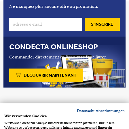
Ne manquez plus aucune offre ou promotion.
S'INSCRIRE
CONDECTA ONLINESHOP
Commander directement en ligne et se faire livrer.
DÉCOUVRIR MAINTENANT
Copyright 2026 © Condecta SA
Datenschutzbestimmungen
Chemin de la Clopette 30
CH-1040 Echallens
Wir verwenden Cookies
+41 21 886 34 00
contact@condecta.ch
Wir können diese zur Analyse unserer Besucherdaten platzieren, um unsere
Webseite zu verbessern, personalisierte Inhalte anzuzeigen und Ihnen ein