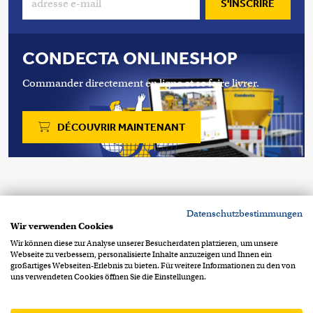
S'INSCRIRE
CONDECTA ONLINESHOP
Commander directement en ligne et se faire livrer.
DÉCOUVRIR MAINTENANT
Copyright 2026 © Condecta SA
Datenschutzbestimmungen
Chemin de la Clopette 30
CH-1040 Echallens
Wir verwenden Cookies
+41 21 886 34 00
contact@condecta.ch
Wir können diese zur Analyse unserer Besucherdaten platzieren, um unsere
Webseite zu verbessern, personalisierte Inhalte anzuzeigen und Ihnen ein
Footer Info Menu
Protection des données
großartiges Webseiten-Erlebnis zu bieten. Für weitere Informationen zu den von
uns verwendeten Cookies öffnen Sie die Einstellungen.
Mentions légales
CGV