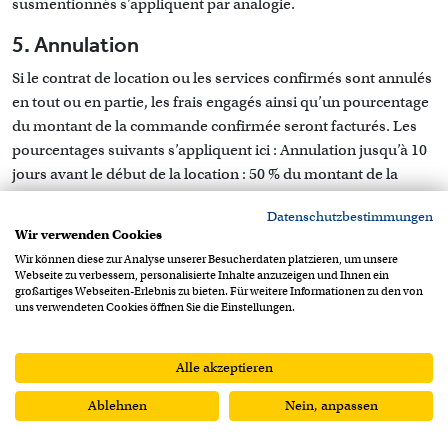
susmentionnés s’appliquent par analogie.
5. Annulation
Si le contrat de location ou les services confirmés sont annulés
en tout ou en partie, les frais engagés ainsi qu’un pourcentage
du montant de la commande confirmée seront facturés. Les
pourcentages suivants s’appliquent ici : Annulation jusqu’à 10
jours avant le début de la location : 50 % du montant de la
commande, toutes les annulations à court terme : 75% de la
Datenschutzbestimmungen
valeur de la commande. S’il est possible pour Condecta
Wir verwenden Cookies
d’utiliser le matériel réservé à d’autres fins aux dates annulées,
Wir können diese zur Analyse unserer Besucherdaten platzieren, um unsere
le montant correspondant sera bien entendu déduit. Si
Webseite zu verbessern, personalisierte Inhalte anzuzeigen und Ihnen ein
großartiges Webseiten-Erlebnis zu bieten. Für weitere Informationen zu den von
Condecta a déjà effectué des préparatifs ou d’autres travaux
uns verwendeten Cookies öffnen Sie die Einstellungen.
dont le montant est supérieur aux frais d’annulation, Condecta
est en droit de facturer au client les frais réels encourus.
Alle akzeptieren
6. Retard de paiement
Ablehnen
Nein, anpassen
Si le client est en retard de paiement d’une mensualité,
DEMANDES
COMPARAISON
0
0
Condecta peut accorder un délai supplémentaire de 10 jours