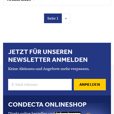
Seitennummerierung
Nächste Seite
Seite 1
››
JETZT FÜR UNSEREN
NEWSLETTER ANMELDEN
Keine Aktionen und Angebote mehr verpassen.
ANMELDEN
CONDECTA ONLINESHOP
Direkt online bestellen und liefern lassen.