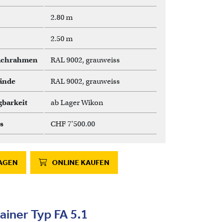
2.80 m
2.50 m
achrahmen
RAL 9002, grauweiss
ände
RAL 9002, grauweiss
gbarkeit
ab Lager Wikon
s
CHF 7'500.00
AGEN
ONLINE KAUFEN
ainer Typ FA 5.1