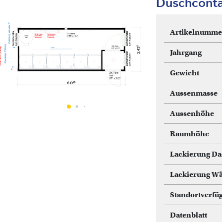
Duschconta
Artikelnumme
Jahrgang
Gewicht
Aussenmasse
Aussenhöhe
Raumhöhe
Lackierung D
Lackierung W
Standortverfüg
Datenblatt