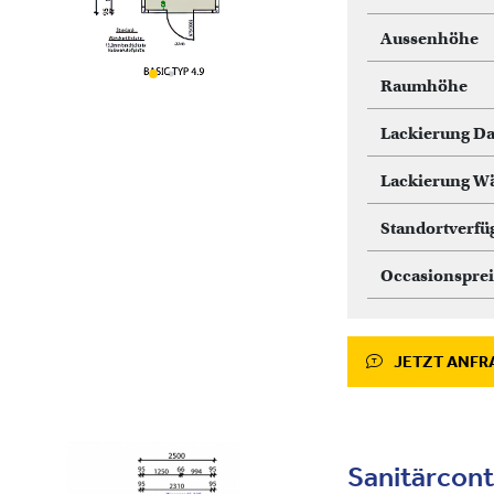
Aussenhöhe
Raumhöhe
Lackierung D
Lackierung W
Standortverfü
Occasionsprei
JETZT ANFR
Sanitärcont