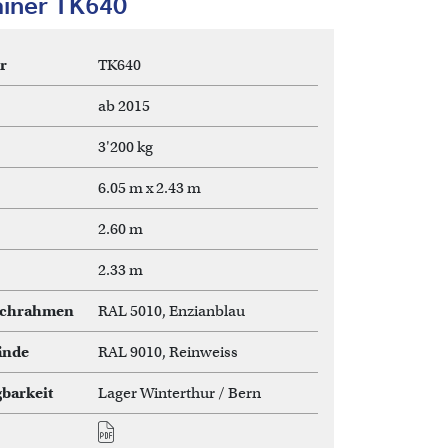
iner TK640
r
TK640
ab 2015
3'200 kg
6.05 m x 2.43 m
2.60 m
2.33 m
achrahmen
RAL 5010, Enzianblau
ände
RAL 9010, Reinweiss
barkeit
Lager Winterthur / Bern
Document
TK640.pdf