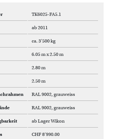
r
TK6025-FA5.1
ab 2011
ca. 3'500 kg
6.05 m x 2.50 m
2.80 m
2.50 m
achrahmen
RAL 9002, grauweiss
ände
RAL 9002, grauweiss
gbarkeit
ab Lager Wikon
s
CHF 8'990.00