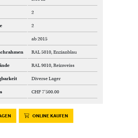
2
e
2
ab 2015
achrahmen
RAL 5010, Enzianblau
ände
RAL 9010, Reinweiss
gbarkeit
Diverse Lager
s
CHF 7'500.00
AGEN
ONLINE KAUFEN