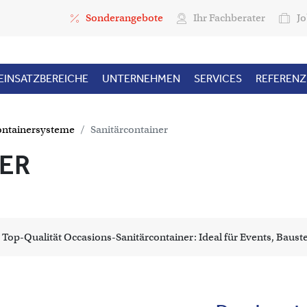
Top Menu
Sonderangebote
Ihr Fachberater
Jo
EINSATZBEREICHE
UNTERNEHMEN
SERVICES
REFEREN
ntainersysteme
Sanitärcontainer
ER
Top-Qualität Occasions-Sanitärcontainer: Ideal für Events, Baust