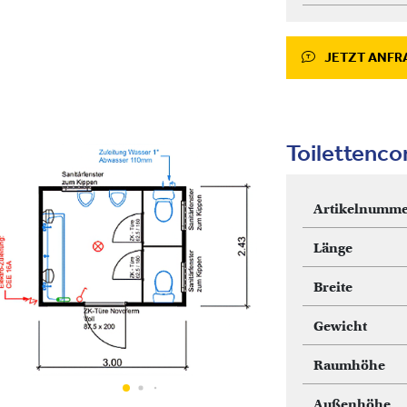
JETZT ANFR
Toilettenc
Artikelnumme
Länge
Breite
Gewicht
Raumhöhe
Außenhöhe