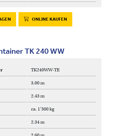
AGEN
ONLINE KAUFEN
ontainer TK 240 WW
r
TK240WW-TE
3.00 m
2.43 m
ca. 1'300 kg
2.34 m
2.60 m