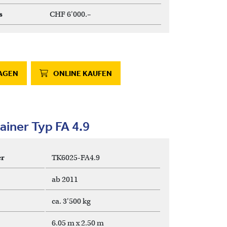
s
CHF 6'000.–
AGEN
ONLINE KAUFEN
ainer Typ FA 4.9
r
TK6025-FA4.9
ab 2011
ca. 3'500 kg
6.05 m x 2.50 m