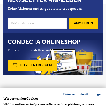
NEWSLETTER ANMELDEN
Keine Aktionen und Angebote mehr verpassen.
ANMELDEN
CONDECTA ONLINESHOP
Direkt online bestellen und liefern lassen.
JETZT ENTDECKEN
Copyright 2026 © Condecta AG
Datenschutzbestimmungen
Stegackerstrasse 6
CH-8409 Winterthur
Wir verwenden Cookies
+41 52 234 51 51
info@condecta.ch
Wir können diese zur Analyse unserer Besucherdaten platzieren, um unsere