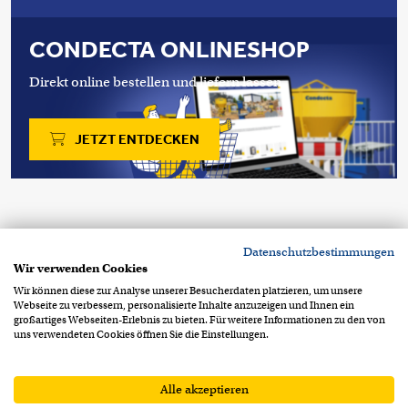
CONDECTA ONLINESHOP
Direkt online bestellen und liefern lassen.
JETZT ENTDECKEN
Copyright 2026 © Condecta AG
Datenschutzbestimmungen
Stegackerstrasse 6
CH-8409 Winterthur
Wir verwenden Cookies
+41 52 234 51 51
info@condecta.ch
Wir können diese zur Analyse unserer Besucherdaten platzieren, um unsere
Webseite zu verbessern, personalisierte Inhalte anzuzeigen und Ihnen ein
Footer Info Menu
Datenschutzerklärung
großartiges Webseiten-Erlebnis zu bieten. Für weitere Informationen zu den von
uns verwendeten Cookies öffnen Sie die Einstellungen.
Impressum
AGB
AEB
Alle akzeptieren