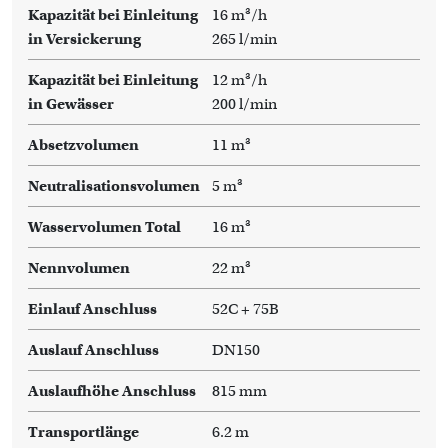
Kapazität bei Einleitung
16 m³/h
in Versickerung
265 l/min
Kapazität bei Einleitung
12 m³/h
in Gewässer
200 l/min
Absetzvolumen
11 m³
Neutralisationsvolumen
5 m³
Wasservolumen Total
16 m³
Nennvolumen
22 m³
Einlauf Anschluss
52C + 75B
Auslauf Anschluss
DN150
Auslaufhöhe Anschluss
815 mm
Transportlänge
6.2 m