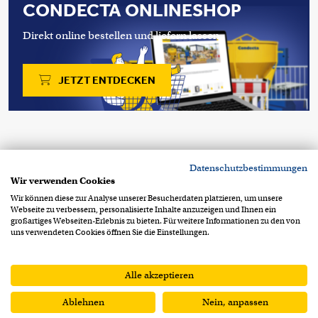
CONDECTA ONLINESHOP
Direkt online bestellen und liefern lassen.
JETZT ENTDECKEN
Copyright 2026 © Condecta AG
Datenschutzbestimmungen
Stegackerstrasse 6
CH-8409 Winterthur
Wir verwenden Cookies
+41 52 234 51 51
info@condecta.ch
Wir können diese zur Analyse unserer Besucherdaten platzieren, um unsere
Webseite zu verbessern, personalisierte Inhalte anzuzeigen und Ihnen ein
Footer Info Menu
Datenschutzerklärung
großartiges Webseiten-Erlebnis zu bieten. Für weitere Informationen zu den von
uns verwendeten Cookies öffnen Sie die Einstellungen.
Impressum
AGB
AEB
Alle akzeptieren
Ablehnen
Nein, anpassen
ANFRAGELISTE
VERGLEICHSLISTE
0
0