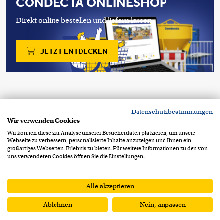
CONDECTA ONLINESHOP
Direkt online bestellen und liefern lassen.
JETZT ENTDECKEN
Copyright 2026 © Condecta AG
Datenschutzbestimmungen
Stegackerstrasse 6
CH-8409 Winterthur
Wir verwenden Cookies
+41 52 234 51 51
info@condecta.ch
Wir können diese zur Analyse unserer Besucherdaten platzieren, um unsere
Webseite zu verbessern, personalisierte Inhalte anzuzeigen und Ihnen ein
Footer Info Menu
Datenschutzerklärung
großartiges Webseiten-Erlebnis zu bieten. Für weitere Informationen zu den von
uns verwendeten Cookies öffnen Sie die Einstellungen.
Impressum
AGB
AEB
Alle akzeptieren
Ablehnen
Nein, anpassen
ANFRAGELISTE
VERGLEICHSLISTE
0
0