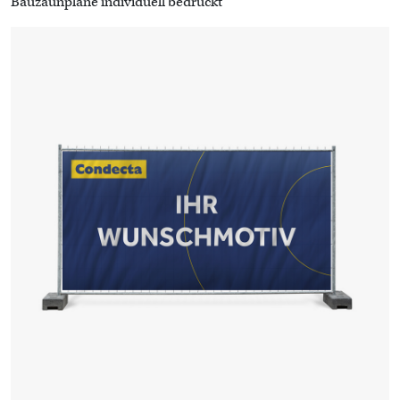
Bauzaunplane individuell bedruckt