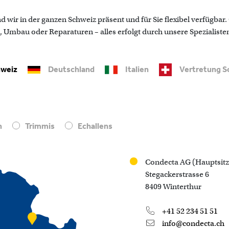
 wir in der ganzen Schweiz präsent und für Sie flexibel verfügbar
mbau oder Reparaturen – alles erfolgt durch unsere Spezialisten
weiz
Deutschland
Italien
Vertretung S
n
Trimmis
Echallens
Condecta AG (Hauptsitz
Stegackerstrasse 6
8409 Winterthur
+41 52 234 51 51
info@condecta.ch