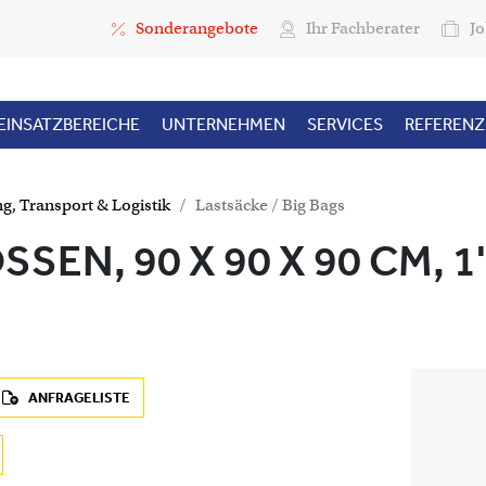
Top Menu
Sonderangebote
Ihr Fachberater
Jo
EINSATZBEREICHE
UNTERNEHMEN
SERVICES
REFEREN
ng, Transport & Logistik
Lastsäcke / Big Bags
SEN, 90 X 90 X 90 CM, 1
ANFRAGELISTE