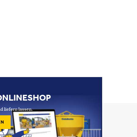
ONLINESHOP
d liefern lassen.
EN