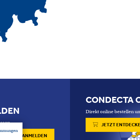
CONDECTA 
LDEN
Direkt online bestellen un
ssen.
JETZT ENTDECK
immungen
ANMELDEN