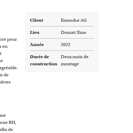
Client
Emsodur AG
Lieu
Domat/Ems
erre pour
Année
2022
s en
t
Durée de
Deux mois de
ue
construction
montage
agréable.
nt de
pièces
une
 zone RH,
afin de