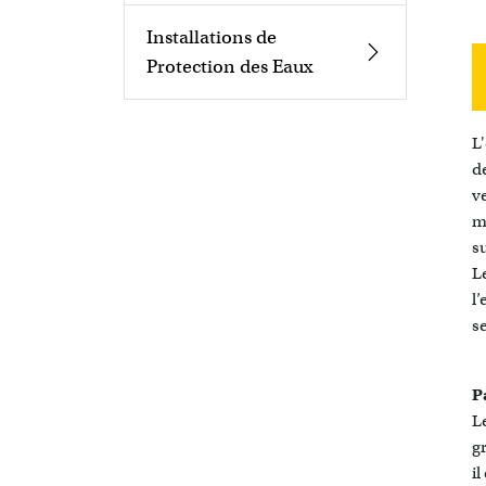
Installations de
Protection des Eaux
L
d
v
m
s
L
l’
s
Pa
L
g
il