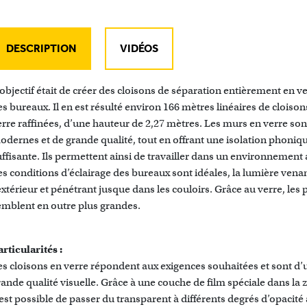
DESCRIPTION
VIDÉOS
'objectif était de créer des cloisons de séparation entièrement en v
es bureaux. Il en est résulté environ 166 mètres linéaires de cloison
erre raffinées, d’une hauteur de 2,27 mètres. Les murs en verre son
odernes et de grande qualité, tout en offrant une isolation phoniq
uffisante. Ils permettent ainsi de travailler dans un environnement 
es conditions d’éclairage des bureaux sont idéales, la lumière vena
extérieur et pénétrant jusque dans les couloirs. Grâce au verre, les 
emblent en outre plus grandes.
rticularités :
es cloisons en verre répondent aux exigences souhaitées et sont d’
rande qualité visuelle. Grâce à une couche de film spéciale dans la
 est possible de passer du transparent à différents degrés d’opacité 