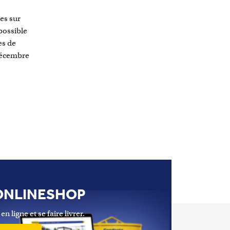
res sur
 possible
es de
 décembre
ONLINESHOP
ligne et se faire livrer.