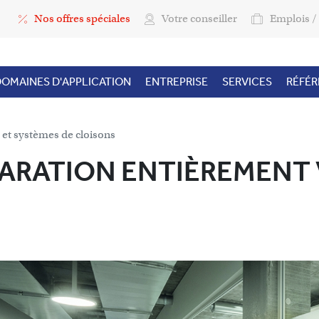
Top Menu
Nos offres spéciales
Votre conseiller
Emplois / 
OMAINES D'APPLICATION
ENTREPRISE
SERVICES
RÉFÉ
 et systèmes de cloisons
ARATION ENTIÈREMENT 