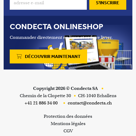
S'INSCRIRE
CONDECTA ONLINESHOP
Commander directement en ligne et se faire livrer.
DÉCOUVRIR MAINTENANT
Copyright 2026 © Condecta SA
Chemin de la Clopette 30
CH-1040 Echallens
+41 21 886 34 00
contact@condecta.ch
Footer Info Menu
Protection des données
Mentions légales
CGV