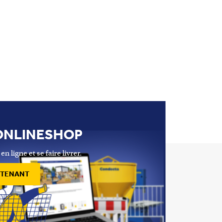
ONLINESHOP
ligne et se faire livrer.
NTENANT