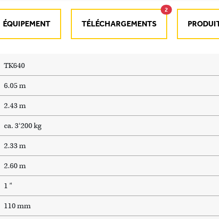
2
ÉQUIPEMENT
TÉLÉCHARGEMENTS
PRODUIT
TK640
6.05 m
2.43 m
ca. 3‘200 kg
2.33 m
2.60 m
1 "
110 mm