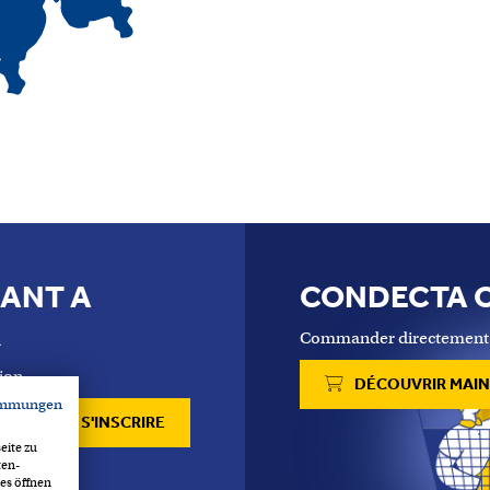
NANT A
CONDECTA 
R
Commander directement en 
ion.
DÉCOUVRIR MAI
immungen
S'INSCRIRE
eite zu
ten-
es öffnen