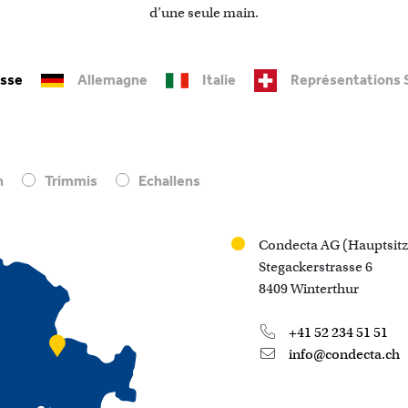
d’une seule main.
isse
Allemagne
Italie
Représentations 
n
Trimmis
Echallens
Condecta AG (Hauptsitz
Stegackerstrasse 6
8409 Winterthur
+41 52 234 51 51
info@condecta.ch